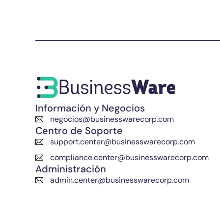
Información y Negocios
negocios@businesswarecorp.com
Centro de Soporte
support.center@businesswarecorp.com
compliance.center@businesswarecorp.com
Administración
admin.center@businesswarecorp.com