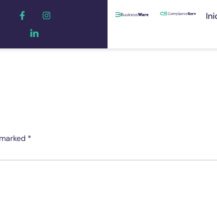
Ini
e marked
*