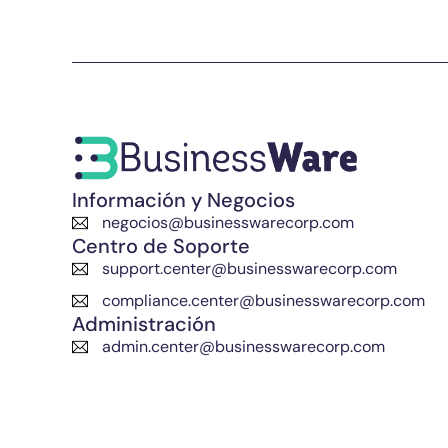
Información y Negocios
negocios@businesswarecorp.com
Centro de Soporte
support.center@businesswarecorp.com
compliance.center@businesswarecorp.com
Administración
admin.center@businesswarecorp.com